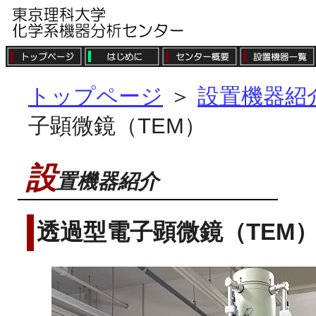
トップページ
＞
設置機器紹
子顕微鏡（TEM）
設
置機器紹介
透過型電子顕微鏡（TEM