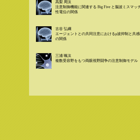
高梨 周汰
注意制御機能に関連する Big Five と脳波ミスマッ
性電位の関係
古谷 弘綱
エージェントとの共同注意におけるμ波抑制と共感
の関係
三浦 颯汰
複数受容野をもつ両眼視野闘争の注意制御モデル