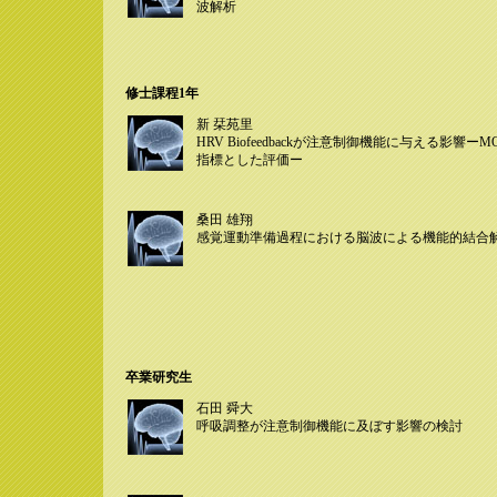
波解析
修士課程1年
新 栞苑里
HRV Biofeedbackが注意制御機能に与える影響ーM
指標とした評価ー
桑田 雄翔
感覚運動準備過程における脳波による機能的結合
卒業研究生
石田 舜大
呼吸調整が注意制御機能に及ぼす影響の検討