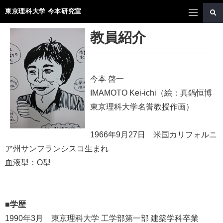
東京理科大学 今本研究室
教員紹介
今本 啓一
IMAMOTO Kei-ichi（絵：真鍋恒博
東京理科大学名誉教授作画）
1966年9月27日 米国カリフォルニ
ア州サンフランシスコ生まれ
血液型：O型
■学歴
1990年3月 東京理科大学 工学部第一部 建築学科卒業