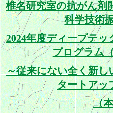
椎名研究室の抗がん剤
科学技術振
2024年度ディープテ
プログラム（D
～従来にない全く新し
タートアッ
（