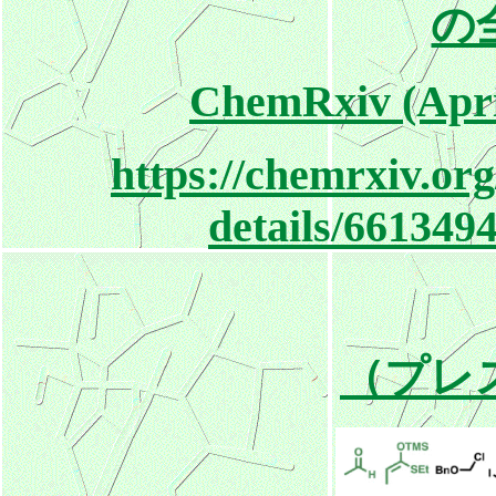
の
ChemRxiv (April
https://chemrxiv.org
details/66134
（プレ