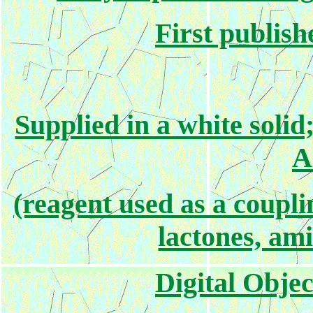
First publis
Supplied in a white solid
A
(reagent used as a coupli
lactones, ami
Digital Objec