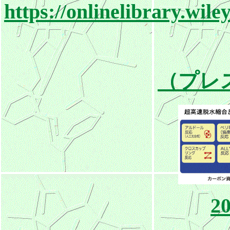
https://onlinelibrary.wi
（プレ
20