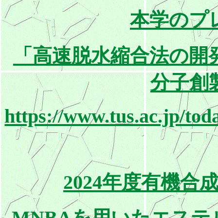
本学のプ
「高速脱水縮合法の開
分子創
https://www.tus.ac.jp/to
2024年度有機
MNBAを用いたエス