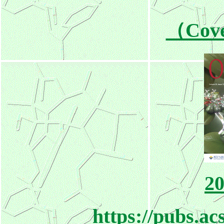
（Cove
20
https://pubs.ac