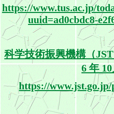
https://www.tus.ac.jp/to
uuid=ad0cbdc8-e2f6
科学技術振興機構（JST）
6 年 1
https://www.jst.go.jp/