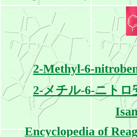
2-Methyl-6-nitrob
2-メチル-6-ニトロ
Isa
Encyclopedia of Reag