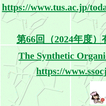
https://www.tus.ac.jp/to
第66回（2024年
The Synthetic Organ
https://www.ssocj