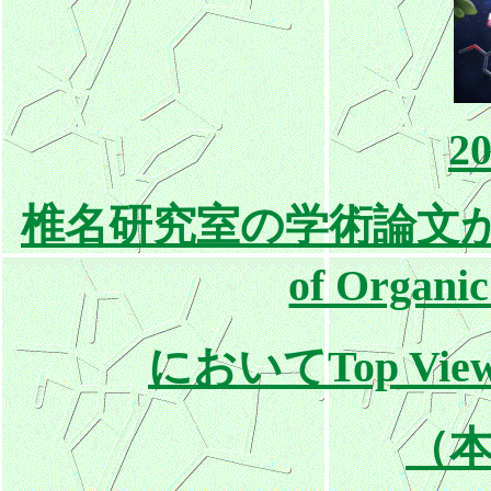
20
椎名研究室の学術論文がWIL
of Organ
においてTop Viewe
（