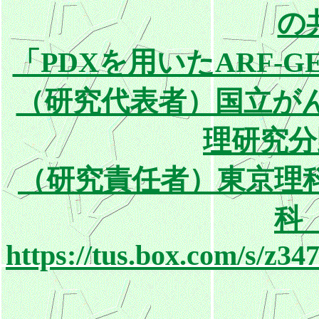
の
「PDXを用いたARF-
（研究代表者）国立が
理研究分
（研究責任者）東京理
科
https://tus.box.com/s/z