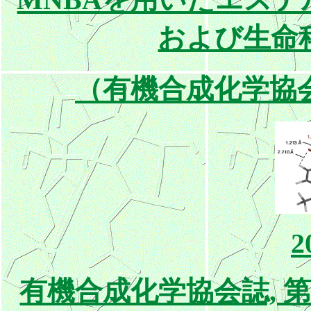
および生命
（有機合成化学協
2
有機合成化学協会誌, 第84巻, 