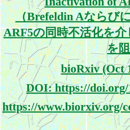
Inactivation of
（Brefeldin Aならび
ARF5の同時不活化を
を
bioRxiv (Oct 1
DOI: https://doi.org
https://www.biorxiv.org/