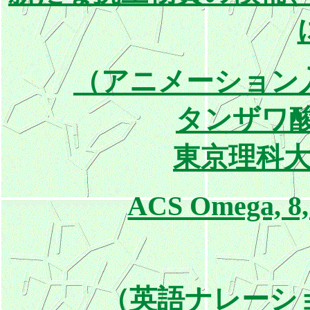
（アニメーション
タンザワ
東京理科
ACS Omega, 8, 
（英語ナレーシ