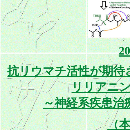
20
抗リウマチ活性が期待
リリアニ
～神経系疾患治
（