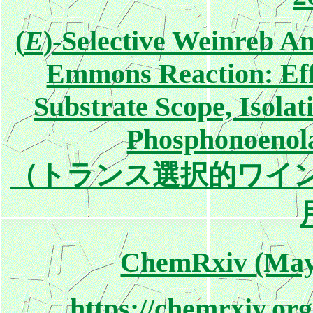
(
E
)-Selective Weinreb 
Emmons Reaction: Effe
Substrate Scope, Isola
Phosphonoenola
（トランス選択的ワイ
ChemRxiv (May 0
https://chemrxiv.org