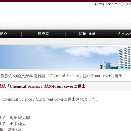
授らの論文が学術雑誌『Chemical Science』誌のFront coverに選出
emical Science』誌のFront coverに選出
ical Science』誌のFront coverに選出されました。
修了 町田雄太郎
修了 田中雄大
年 増田雄也