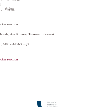
彩
 川﨑常臣
ecker reaction.
 Masuda, Aya Kimura, Tsuneomi Kawasaki
7号, 4480 - 4484ページ
ecker reaction