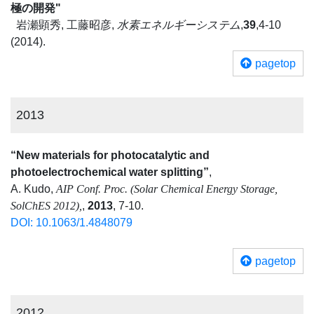
極の開発"
岩瀬顕秀, 工藤昭彦,
水素エネルギーシステム
,
39
,4-10
(2014).
pagetop
2013
“New materials for photocatalytic and
photoelectrochemical water splitting”
,
A. Kudo,
AIP Conf. Proc. (Solar Chemical Energy Storage,
SolChES 2012),
,
2013
, 7-10.
DOI: 10.1063/1.4848079
pagetop
2012