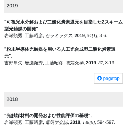
2019
"可視光水分解および二酸化炭素還元を目指したZスキーム
型光触媒の開発"
岩瀬顕秀, 工藤昭彦,
セラミックス
,
2019
,
54[1]
, 3-6.
"粉末半導体光触媒を用いる人工光合成型二酸化炭素還
元",
吉野隼矢, 岩瀬顕秀, 工藤昭彦,
電気化学
,
2019
,
87
, 8-13.
pagetop
2018
"光触媒材料の開発および性能評価の基礎",
岩瀬顕秀, 工藤昭彦,
電気学会誌
,
2018
,
138[9]
, 594-597.