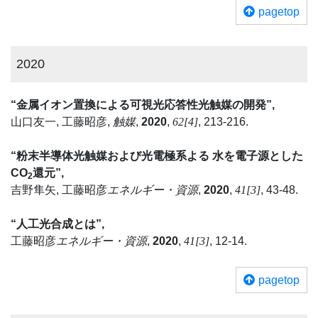
pagetop
2020
“金属イオン置換による可視光応答性光触媒の開発”,
山口友一, 工藤昭彦,
触媒
,
2020
,
62[4]
, 213-216.
“粉末半導体光触媒および光電極系よる 水を電子源とした
CO
還元”,
2
吉野隼矢, 工藤昭彦
エネルギー・資源
,
2020
,
41[3]
, 43-48.
“人工光合成とは”,
工藤昭彦
エネルギー・資源
,
2020
,
41[3]
, 12-14.
pagetop