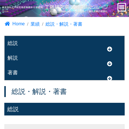
Home
業績
総説・解説・著書
総説
解説
著書
総説
・
解説
・
著書
総説