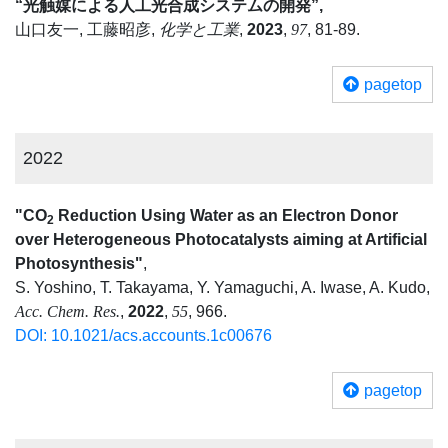
“光触媒による人工光合成システムの開発”,
山口友一, 工藤昭彦,
化学と工業
,
2023
,
97
, 81-89.
pagetop
2022
"CO
Reduction Using Water as an Electron Donor
2
over Heterogeneous Photocatalysts aiming at Artificial
Photosynthesis"
,
S. Yoshino, T. Takayama, Y. Yamaguchi, A. Iwase, A. Kudo,
Acc. Chem. Res.
,
2022
,
55
, 966.
DOI: 10.1021/acs.accounts.1c00676
pagetop