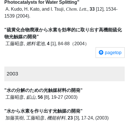
Photocatalysts for Water Splitting"
A. Kudo, H. Kato, and I. Tsuji,
Chem. Lett.
,
33
[12], 1534-
1539 (2004).
"硫黄化合物廃液から水素を効率的に取り出す高機能硫化
物光触媒の開発"
工藤昭彦,
燃料電池
,
4
[1], 84-88（2004）
pagetop
2003
"水の分解のための光触媒材料の開発"
工藤昭彦,
鉱山
,
56
[8], 19-27 (2003)
"水から水素を作り出す光触媒の開発"
加藤英樹, 工藤昭彦,
機能材料
,
23
[3], 17-24, (2003)