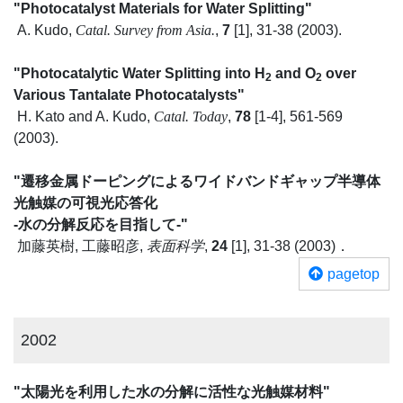
"Photocatalyst Materials for Water Splitting"
A. Kudo,
Catal. Survey from Asia.
,
7
[1], 31-38 (2003).
"Photocatalytic Water Splitting into H
and O
over
2
2
Various Tantalate Photocatalysts"
H. Kato and A. Kudo,
Catal. Today
,
78
[1-4], 561-569
(2003).
"遷移金属ドーピングによるワイドバンドギャップ半導体
光触媒の可視光応答化
-水の分解反応を目指して-"
加藤英樹, 工藤昭彦,
表面科学
,
24
[1], 31-38 (2003)．
pagetop
2002
"太陽光を利用した水の分解に活性な光触媒材料"