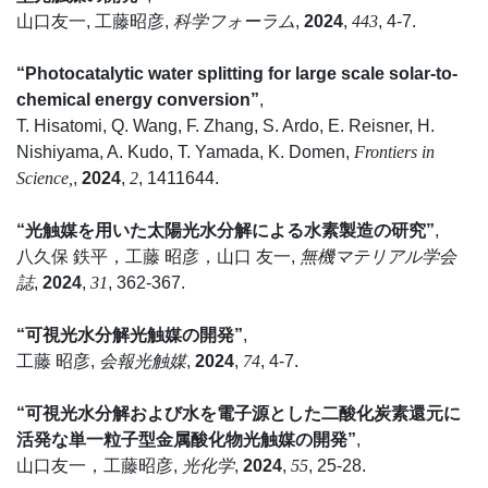
山口友一, 工藤昭彦,
科学フォーラム
,
2024
,
443
, 4-7.
“Photocatalytic water splitting for large scale solar-to-
chemical energy conversion”
,
T. Hisatomi, Q. Wang, F. Zhang, S. Ardo, E. Reisner, H.
Nishiyama, A. Kudo, T. Yamada, K. Domen,
Frontiers in
Science,
,
2024
,
2
, 1411644.
“光触媒を用いた太陽光水分解による水素製造の研究”
,
八久保 鉄平，工藤 昭彦，山口 友一,
無機マテリアル学会
誌
,
2024
,
31
, 362-367.
“可視光水分解光触媒の開発”
,
工藤 昭彦,
会報光触媒
,
2024
,
74
, 4-7.
“可視光水分解および水を電子源とした二酸化炭素還元に
活発な単一粒子型金属酸化物光触媒の開発”
,
山口友一，工藤昭彦,
光化学
,
2024
,
55
, 25-28.