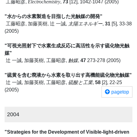
工藤昭彦,
Electrochemistry
,
73
[12], 1042-1047 (2005)
"水からの水素製造を目指した光触媒の開発"
工藤昭彦, 加藤英樹, 辻 一誠,
太陽エネルギー
,
31
[5], 33-38
(2005)
"可視光照射下で水素生成反応に高活性を示す硫化物光触
媒"
辻 一誠, 加藤英樹, 工藤昭彦,
触媒
,
47
273-278 (2005)
"硫黄を含む廃液から水素を取り出す高機能硫化物光触媒"
辻 一誠, 加藤英樹, 工藤昭彦,
硫酸と工業
,
58
[2], 22-25
(2005)
pagetop
2004
"Strategies for the Development of Visible-light-driven