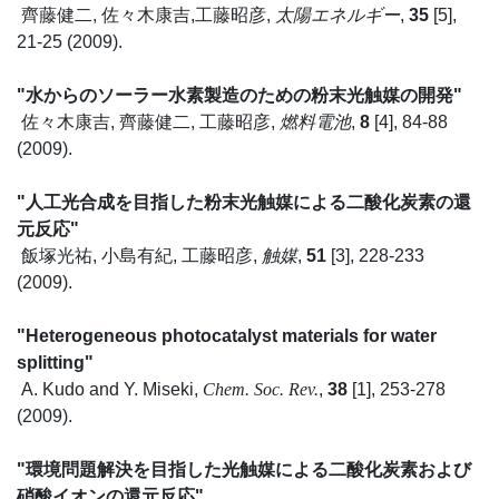
齊藤健二, 佐々木康吉,工藤昭彦,
太陽エネルギー
,
35
[5],
21-25 (2009).
"水からのソーラー水素製造のための粉末光触媒の開発"
佐々木康吉, 齊藤健二, 工藤昭彦,
燃料電池
,
8
[4], 84-88
(2009).
"人工光合成を目指した粉末光触媒による二酸化炭素の還
元反応"
飯塚光祐, 小島有紀, 工藤昭彦,
触媒
,
51
[3], 228-233
(2009).
"Heterogeneous photocatalyst materials for water
splitting"
A. Kudo and Y. Miseki,
Chem. Soc. Rev.
,
38
[1], 253-278
(2009).
"環境問題解決を目指した光触媒による二酸化炭素および
硝酸イオンの還元反応"