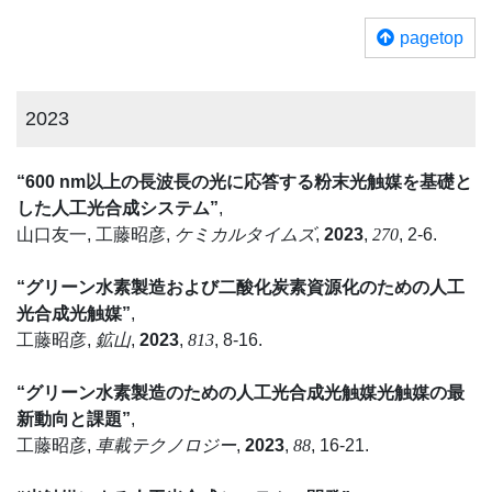
pagetop
2023
“600 nm以上の長波長の光に応答する粉末光触媒を基礎と
した人工光合成システム”
,
山口友一, 工藤昭彦,
ケミカルタイムズ
,
2023
,
270
, 2-6.
“グリーン水素製造および二酸化炭素資源化のための人工
光合成光触媒”
,
工藤昭彦,
鉱山
,
2023
,
813
, 8-16.
“グリーン水素製造のための人工光合成光触媒光触媒の最
新動向と課題”
,
工藤昭彦,
車載テクノロジー
,
2023
,
88
, 16-21.