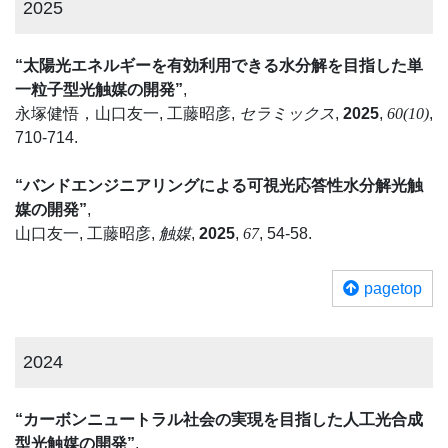
2025
“太陽光エネルギーを有効利用できる水分解を目指した単
一粒子型光触媒の開発”
,
永塚健悟，山口友一, 工藤昭彦,
セラミックス
,
2025
,
60(10)
,
710-714.
“バンドエンジニアリングによる可視光応答性水分解光触
媒の開発”
,
山口友一, 工藤昭彦,
触媒
,
2025
,
67
, 54-58.
pagetop
2024
“カーボンニュートラル社会の実現を目指した人工光合成
型光触媒の開発”
,