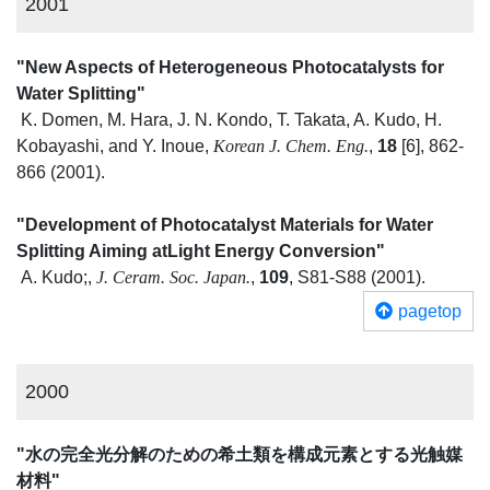
2001
"New Aspects of Heterogeneous Photocatalysts for
Water Splitting"
K. Domen, M. Hara, J. N. Kondo, T. Takata, A. Kudo, H.
Kobayashi, and Y. Inoue,
Korean J. Chem. Eng.
,
18
[6], 862-
866 (2001).
"Development of Photocatalyst Materials for Water
Splitting Aiming atLight Energy Conversion"
A. Kudo;,
J. Ceram. Soc. Japan.
,
109
, S81-S88 (2001).
pagetop
2000
"水の完全光分解のための希土類を構成元素とする光触媒
材料"