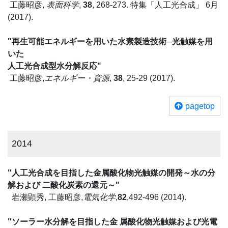
工藤昭彦,
表面科学
,
38
, 268-273. 特集「人工光合成」 6月
(2017).
"再生可能エネルギーを用いた水素製造技術─光触媒を用
いた
人工光合成型水分解反応"
工藤昭彦,
エネルギー・資源
,
38
, 25-29 (2017).
pagetop
2014
"人工光合成を目指した金属酸化物光触媒の開発～水の分
解および 二酸化炭素の還元～"
岩瀬顕秀, 工藤昭彦,
電気化学
,
82
,492-496 (2014).
"ソーラー水分解を目指した金 属酸化物光触媒および光電