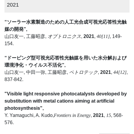
2021
“ソーラー水素製造のための人工光合成可視光応答性光触
媒の開発”,
山口友一, 工藤昭彦,
オプトロニクス
,
2021
,
40[11]
, 149-
154.
“ドーピング型可視光応答性光触媒を用いた水分解および
環境浄化・ウイルス不活化”,
山口友一, 中田一弥, 工藤昭彦,
ペトロテック
,
2021
,
44[12]
,
837-842.
"Visible light responsive photocatalysts developed by
substitution with metal cations aiming at artificial
photosynthesis",
Y. Yamaguchi, A. Kudo,
Frontiers in Energy
,
2021
,
15
, 568-
576.