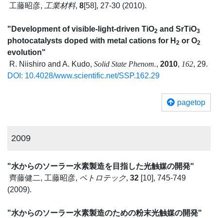
工藤昭彦,
工業材料
,
8
[58], 27-30 (2010).
"Development of visible-light-driven TiO
and SrTiO
2
3
photocatalysts doped with metal cations for H
or O
2
2
evolution"
R. Niishiro and A. Kudo,
Solid State Phenom.
,
2010
,
162
, 29.
DOI: 10.4028/www.scientific.net/SSP.162.29
pagetop
2009
"水からのソーラー水素製造を目指した光触媒の開発"
齊藤健二, 工藤昭彦,
ペトロテック
,
32
[10], 745-749
(2009).
"水からのソーラー水素製造のための粉末光触媒の開発"