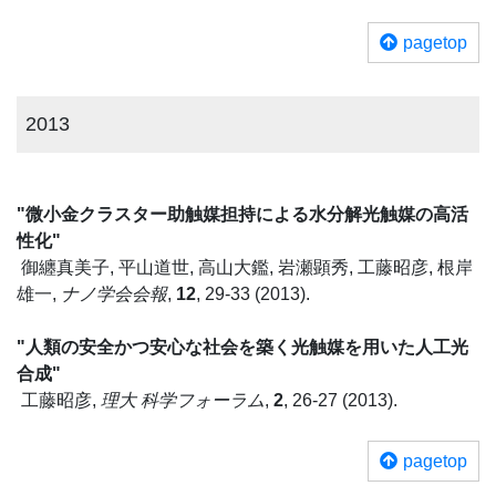
pagetop
2013
"微小金クラスター助触媒担持による水分解光触媒の高活
性化"
御纏真美子, 平山道世, 高山大鑑, 岩瀬顕秀, 工藤昭彦, 根岸
雄一,
ナノ学会会報
,
12
, 29-33 (2013).
"人類の安全かつ安心な社会を築く光触媒を用いた人工光
合成"
工藤昭彦,
理大 科学フォーラム
,
2
, 26-27 (2013).
pagetop