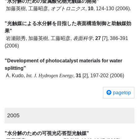
"水分解のための金属酸化物光触媒の開発"
加藤英樹, 工藤昭彦,
オプトロニクス
,
10
, 124-130 (2006).
"光触媒による水分解を目指した表面構造制御と助触媒効
果"
岩瀬顕秀, 加藤英樹, 工藤昭彦,
表面科学
,
27
[7], 386-391
(2006)
"Development of photocatalyst materials for water
splitting"
A. Kudo,
Int. J. Hydrogen Energy
,
31
[2], 197-202 (2006)
pagetop
2005
"水分解のための可視光応答型光触媒"