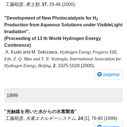
工藤昭彦,
希土類
,
37
, 29-46 (2000).
"Development of New Photocatalysts for H
2
Production from Aqueous Solutions under VisibleLight
Irradiation",
(Proceeding of 13 th World Hydrogen Energy
Conference)
A. Kudo and M. Sekizawa,
Hydrogen Energy Progress XIII,
Eds. Z. Q. Mao and T. N. Veziroglu, International Association for
Hydrogen Energy, Beijing
,
2
, 1025-1028 (2000).
pagetop
1999
"光触媒を用いた水からの水素製造"
工藤昭彦,
水素エネルギーシステム
,
24
[1], 76-80 (1999).