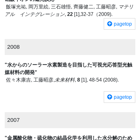
飯塚光祐, 岡万里絵, 三石雄悟, 齊藤健二, 工藤昭彦,
マテリ
アル インテグレーション
,
22
[1],32-37（2009).
pagetop
2008
"水からのソーラー水素製造を目指した可視光応答型光触
媒材料の開発"
佐々木康吉, 工藤昭彦,
未来材料
,
8
[1], 48-54 (2008).
pagetop
2007
"金属酸化物・硫化物の結晶化学を利用した水分解のため