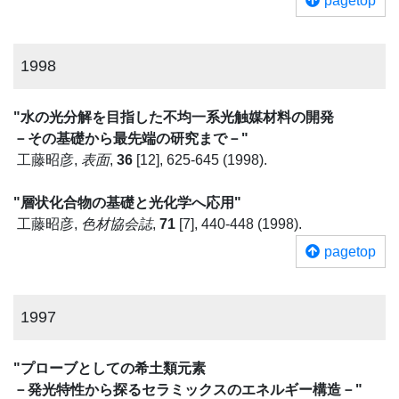
pagetop
1998
"水の光分解を目指した不均一系光触媒材料の開発
－その基礎から最先端の研究まで－"
工藤昭彦,
表面
,
36
[12], 625-645 (1998).
"層状化合物の基礎と光化学へ応用"
工藤昭彦,
色材協会誌
,
71
[7], 440-448 (1998).
pagetop
1997
"プローブとしての希土類元素
－発光特性から探るセラミックスのエネルギー構造－"