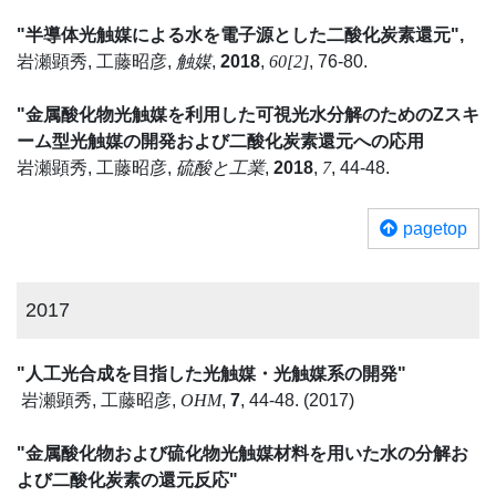
"半導体光触媒による水を電子源とした二酸化炭素還元",
岩瀬顕秀, 工藤昭彦,
触媒
,
2018
,
60[2]
, 76-80.
"金属酸化物光触媒を利用した可視光水分解のためのZスキ
ーム型光触媒の開発および二酸化炭素還元への応用
岩瀬顕秀, 工藤昭彦,
硫酸と工業
,
2018
,
7
, 44-48.
pagetop
2017
"人工光合成を目指した光触媒・光触媒系の開発"
岩瀬顕秀, 工藤昭彦,
OHM
,
7
, 44-48. (2017)
"金属酸化物および硫化物光触媒材料を用いた水の分解お
よび二酸化炭素の還元反応"