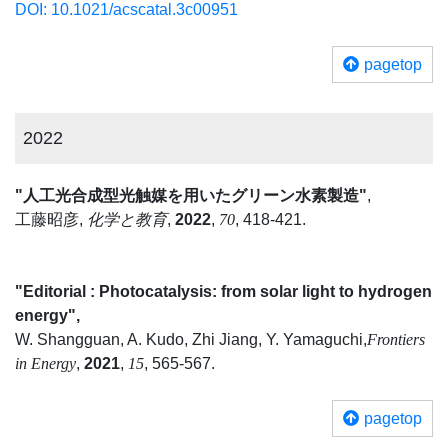
DOI: 10.1021/acscatal.3c00951
pagetop
2022
"人工光合成型光触媒を用いたグリーン水素製造"
,
工藤昭彦,
化学と教育
,
2022
,
70
, 418-421.
"Editorial : Photocatalysis: from solar light to hydrogen
energy",
W. Shangguan, A. Kudo, Zhi Jiang, Y. Yamaguchi,
Frontiers
in Energy
,
2021
,
15
, 565-567.
pagetop