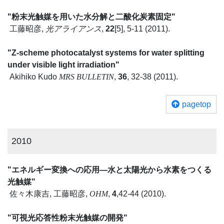
"粉末光触媒を用いた水分解と二酸化炭素固定"
工藤昭彦,
光アライアンス
,
22
[5], 5-11 (2011).
"Z-scheme photocatalyst systems for water splitting
under visible light irradiation"
Akihiko Kudo
MRS BULLETIN
,
36
, 32-38 (2011).
pagetop
2010
"エネルギー変換への応用―水と太陽光から水素をつくる
光触媒"
佐々木康吉, 工藤昭彦,
OHM
,
4
,42-44 (2010).
"可視光応答性粉末光触媒の開発"