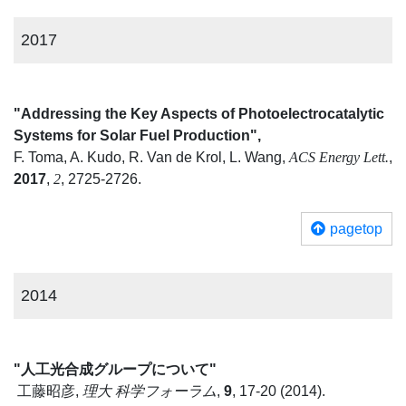
2017
"Addressing the Key Aspects of Photoelectrocatalytic
Systems for Solar Fuel Production",
F. Toma, A. Kudo, R. Van de Krol, L. Wang,
ACS Energy Lett.
,
2017
,
2
, 2725-2726.
pagetop
2014
"人工光合成グループについて"
工藤昭彦,
理大 科学フォーラム
,
9
, 17-20 (2014).